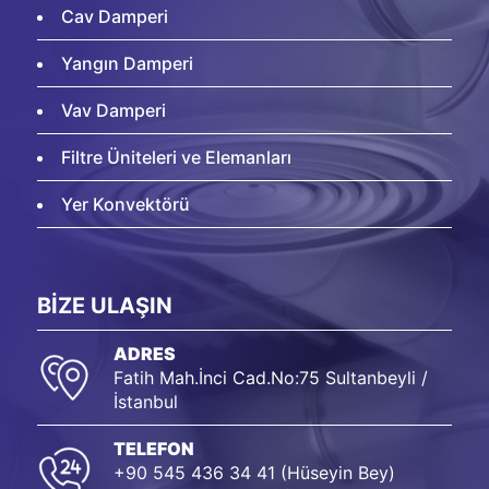
Cav Damperi
Yangın Damperi
Vav Damperi
Filtre Üniteleri ve Elemanları
Yer Konvektörü
BİZE ULAŞIN
ADRES
Fatih Mah.İnci Cad.No:75 Sultanbeyli /
İstanbul
TELEFON
+90 545 436 34 41 (Hüseyin Bey)