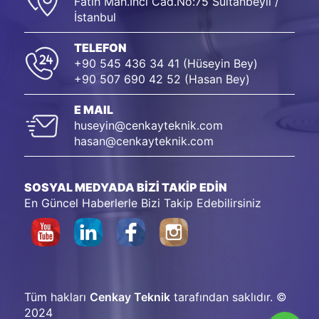
Fatih Mah.İnci Cad.No:75 Sultanbeyli /
İstanbul
TELEFON
+90 545 436 34 41 (Hüseyin Bey)
+90 507 690 42 52 (Hasan Bey)
E MAIL
huseyin@cenkayteknik.com
hasan@cenkayteknik.com
SOSYAL MEDYADA BİZİ TAKİP EDİN
En Güncel Haberlerle Bizi Takip Edebilirsiniz
Tüm hakları
Cenkay Teknik
tarafından saklıdır. ©
2024