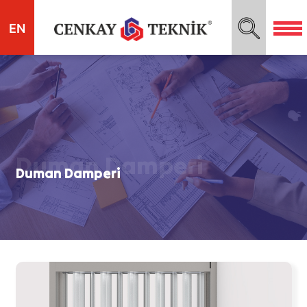
EN
Duman Damperi
Duman Damperi