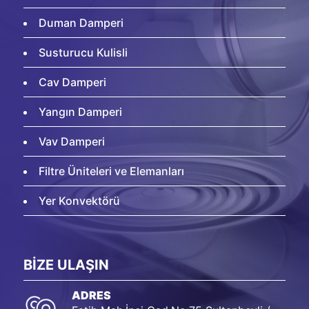
Duman Damperi
Susturucu Kulisli
Cav Damperi
Yangın Damperi
Vav Damperi
Filtre Üniteleri ve Elemanları
Yer Konvektörü
BİZE ULAŞIN
ADRES