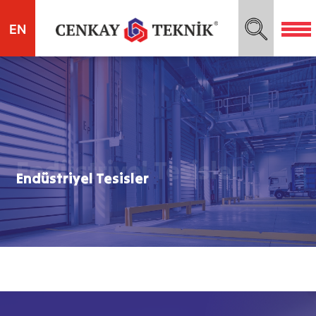
EN
Endüstriyel Tesisler
Endüstriyel Tesisler