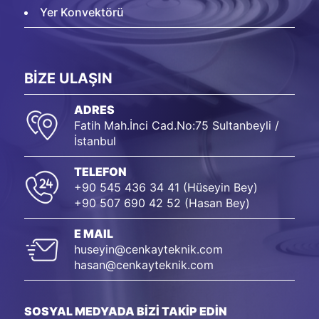
Yer Konvektörü
BİZE ULAŞIN
ADRES
Fatih Mah.İnci Cad.No:75 Sultanbeyli /
İstanbul
TELEFON
+90 545 436 34 41 (Hüseyin Bey)
+90 507 690 42 52 (Hasan Bey)
E MAIL
huseyin@cenkayteknik.com
hasan@cenkayteknik.com
SOSYAL MEDYADA BİZİ TAKİP EDİN